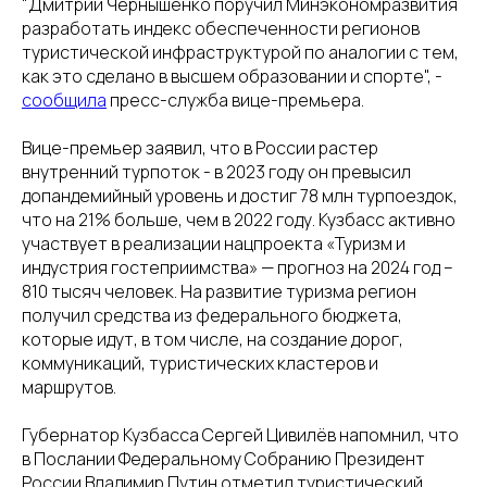
"Дмитрий Чернышенко поручил Минэкономразвития
разработать индекс обеспеченности регионов
туристической инфраструктурой по аналогии с тем,
как это сделано в высшем образовании и спорте", -
сообщила
пресс-служба вице-премьера.
Вице-премьер заявил, что в России растер
внутренний турпоток - в 2023 году он превысил
допандемийный уровень и достиг 78 млн турпоездок,
что на 21% больше, чем в 2022 году. Кузбасс активно
участвует в реализации нацпроекта «Туризм и
индустрия гостеприимства» — прогноз на 2024 год –
810 тысяч человек. На развитие туризма регион
получил средства из федерального бюджета,
которые идут, в том числе, на создание дорог,
коммуникаций, туристических кластеров и
маршрутов.
Губернатор Кузбасса Сергей Цивилёв напомнил, что
в Послании Федеральному Собранию Президент
России Владимир Путин отметил туристический